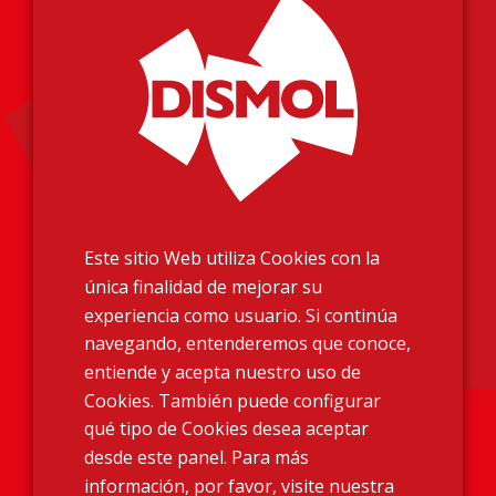
Información Legal
Aviso Legal
Política de Privacidad
Política de Cookies
Este sitio Web utiliza Cookies con la
Más información
única finalidad de mejorar su
Homologaciones
experiencia como usuario. Si continúa
Condiciones de Venta
navegando, entenderemos que conoce,
Contacto
entiende y acepta nuestro uso de
Cookies. También puede configurar
qué tipo de Cookies desea aceptar
desde este panel. Para más
Encuéntranos
información, por favor, visite nuestra