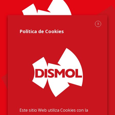
X
Política de Cookies
Información Legal
Aviso Legal
Política de Privacidad
Política de Cookies
Este sitio Web utiliza Cookies con la
Más información