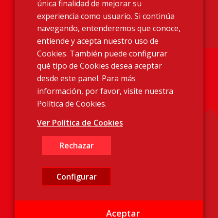
única finalidad de mejorar su
Homologaciones
experiencia como usuario. Si continúa
Condiciones de Venta
navegando, entenderemos que conoce,
Contacto
entiende y acepta nuestro uso de
Cookies. También puede configurar
qué tipo de Cookies desea aceptar
desde este panel. Para más
Encuéntranos
información, por favor, visite nuestra
Política de Cookies.
Polígono Industrial La Pedrosa. C /
Sant Llorenç d’Hortons, 11. 08783
Ver Política de Cookies
Masquefa (Barcelona)
Rechazar
(+34) 93 772 88 88
Configurar
Aceptar