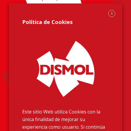
X
Política de Cookies
Información Legal
Aviso Legal
Política de Privacidad
Política de Cookies
Este sitio Web utiliza Cookies con la
Más información
única finalidad de mejorar su
Homologaciones
experiencia como usuario. Si continúa