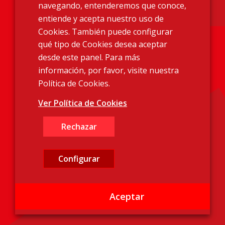
Condiciones de Venta
navegando, entenderemos que conoce,
Contacto
entiende y acepta nuestro uso de
Cookies. También puede configurar
qué tipo de Cookies desea aceptar
desde este panel. Para más
Encuéntranos
información, por favor, visite nuestra
Política de Cookies.
Polígono Industrial La Pedrosa. C /
Sant Llorenç d’Hortons, 11. 08783
Ver Política de Cookies
Masquefa (Barcelona)
Rechazar
(+34) 93 772 88 88
Configurar
Aceptar